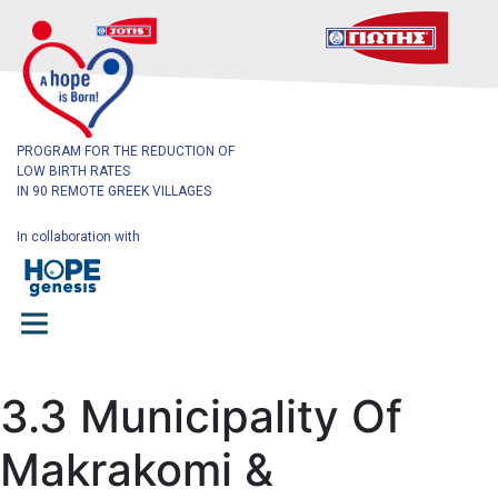
HOME
THE
PROGRAM FOR THE REDUCTION OF
LOW BIRTH RATES
PROGRAM
IN 90 REMOTE GREEK VILLAGES
In collaboration with
The
Program’s
Journey
OUR
3.3 Municipality Of
BIRTHS
Makrakomi &
OUR